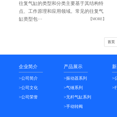
往复气缸的类型和分类主要基于其结构特
点、工作原理和应用领域。常见的往复气
缸类型包···
【MORE】
首页
企业简介
产品展示
新
>公司简介
>振动器系列
>
>公司文化
>气锤系列
>
>公司荣誉
>无杆气缸系列
>手动转阀