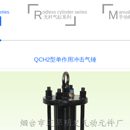
R
M
eries
odless cylinder series
anual
无杆气缸系列
手动
QCH2型单作用冲击气锤