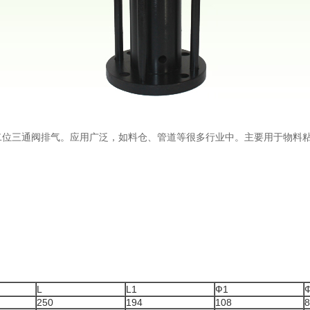
位三通阀排气。应用广泛，如料仓、管道等很多行业中。主要用于物料粘
L
L1
Ф1
250
194
108
8