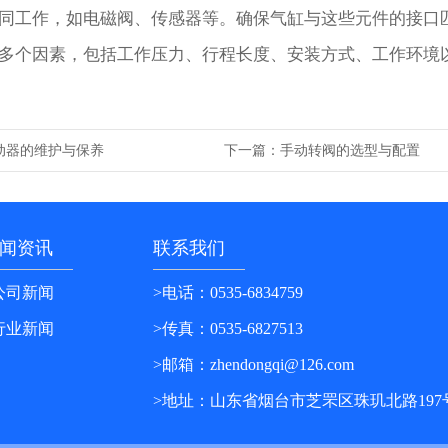
工作，如电磁阀、传感器等。确保气缸与这些元件的接口
个因素，包括工作压力、行程长度、安装方式、工作环境以
下一篇：
动器的维护与保养
手动转阀的选型与配置
闻资讯
联系我们
公司新闻
>电话：0535-6834759
行业新闻
>传真：0535-6827513
>邮箱：zhendongqi@126.com
>地址：山东省烟台市芝罘区珠玑北路197